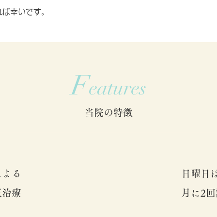
れば幸いです。
F
eatures
当院の特徴
による
日曜日
正治療
月に2